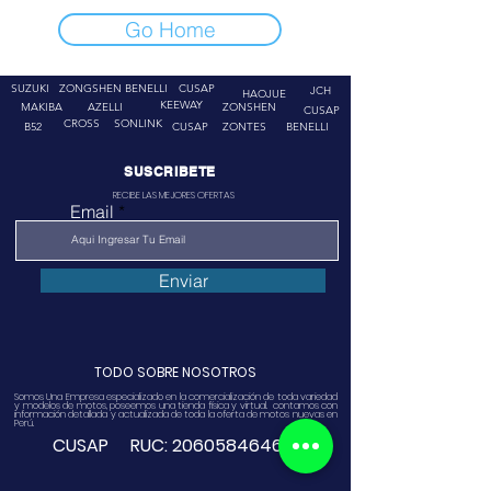
Go Home
SUZUKI
ZONGSHEN
BENELLI
CUSAP
JCH
HAOJUE
KEEWAY
MAKIBA
AZELLI
ZONSHEN
CUSAP
CROSS
SONLINK
B52
CUSAP
ZONTES
BENELLI
SUSCRIBETE
RECIBE LAS MEJORES OFERTAS
Email
Enviar
TODO SOBRE NOSOTROS
Somos Una Empresa especializado en la comercialización de toda variedad
y modelos de motos, poseemos una tienda física y virtual. contamos con
información detallada y actualizada de toda la oferta de motos nuevas en
Perú.
CUSAP RUC:
20605846468