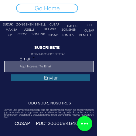
Go Home
SUZUKI
ZONGSHEN
BENELLI
CUSAP
JCH
HAOJUE
KEEWAY
MAKIBA
AZELLI
ZONSHEN
CUSAP
CROSS
SONLINK
B52
CUSAP
ZONTES
BENELLI
SUSCRIBETE
RECIBE LAS MEJORES OFERTAS
Email
Enviar
TODO SOBRE NOSOTROS
Somos Una Empresa especializado en la comercialización de toda variedad
y modelos de motos, poseemos una tienda física y virtual. contamos con
información detallada y actualizada de toda la oferta de motos nuevas en
Perú.
CUSAP RUC:
20605846468