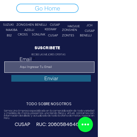
Go Home
SUZUKI
ZONGSHEN
BENELLI
CUSAP
JCH
HAOJUE
KEEWAY
MAKIBA
AZELLI
ZONSHEN
CUSAP
CROSS
SONLINK
B52
CUSAP
ZONTES
BENELLI
SUSCRIBETE
RECIBE LAS MEJORES OFERTAS
Email
Enviar
TODO SOBRE NOSOTROS
Somos Una Empresa especializado en la comercialización de toda variedad
y modelos de motos, poseemos una tienda física y virtual. contamos con
información detallada y actualizada de toda la oferta de motos nuevas en
Perú.
CUSAP RUC:
20605846468