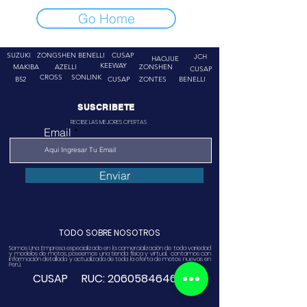
Go Home
SUZUKI
ZONGSHEN
BENELLI
CUSAP
JCH
HAOJUE
KEEWAY
MAKIBA
AZELLI
ZONSHEN
CUSAP
CROSS
SONLINK
B52
CUSAP
ZONTES
BENELLI
SUSCRIBETE
RECIBE LAS MEJORES OFERTAS
Email
Enviar
TODO SOBRE NOSOTROS
Somos Una Empresa especializado en la comercialización de toda variedad
y modelos de motos, poseemos una tienda física y virtual. contamos con
información detallada y actualizada de toda la oferta de motos nuevas en
Perú.
CUSAP RUC:
20605846468