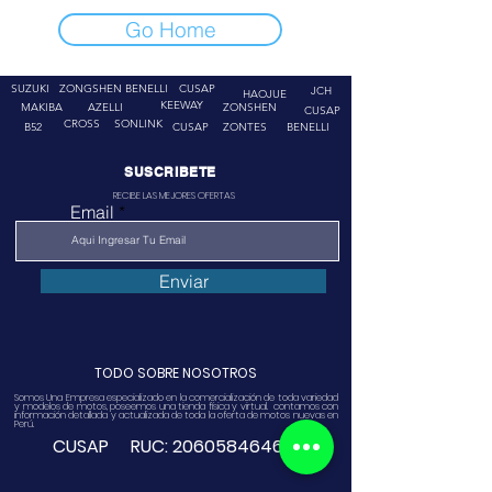
Go Home
SUZUKI
ZONGSHEN
BENELLI
CUSAP
JCH
HAOJUE
KEEWAY
MAKIBA
AZELLI
ZONSHEN
CUSAP
CROSS
SONLINK
B52
CUSAP
ZONTES
BENELLI
SUSCRIBETE
RECIBE LAS MEJORES OFERTAS
Email
Enviar
TODO SOBRE NOSOTROS
Somos Una Empresa especializado en la comercialización de toda variedad
y modelos de motos, poseemos una tienda física y virtual. contamos con
información detallada y actualizada de toda la oferta de motos nuevas en
Perú.
CUSAP RUC:
20605846468