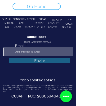
Go Home
SUZUKI
ZONGSHEN
BENELLI
CUSAP
JCH
HAOJUE
KEEWAY
MAKIBA
AZELLI
ZONSHEN
CUSAP
CROSS
SONLINK
B52
CUSAP
ZONTES
BENELLI
SUSCRIBETE
RECIBE LAS MEJORES OFERTAS
Email
Enviar
TODO SOBRE NOSOTROS
Somos Una Empresa especializado en la comercialización de toda variedad
y modelos de motos, poseemos una tienda física y virtual. contamos con
información detallada y actualizada de toda la oferta de motos nuevas en
Perú.
CUSAP RUC:
20605846468