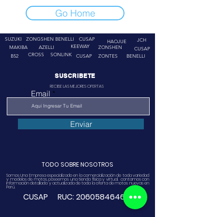
Go Home
SUZUKI
ZONGSHEN
BENELLI
CUSAP
JCH
HAOJUE
KEEWAY
MAKIBA
AZELLI
ZONSHEN
CUSAP
CROSS
SONLINK
B52
CUSAP
ZONTES
BENELLI
SUSCRIBETE
RECIBE LAS MEJORES OFERTAS
Email
Enviar
TODO SOBRE NOSOTROS
Somos Una Empresa especializado en la comercialización de toda variedad
y modelos de motos, poseemos una tienda física y virtual. contamos con
información detallada y actualizada de toda la oferta de motos nuevas en
Perú.
CUSAP RUC:
20605846468