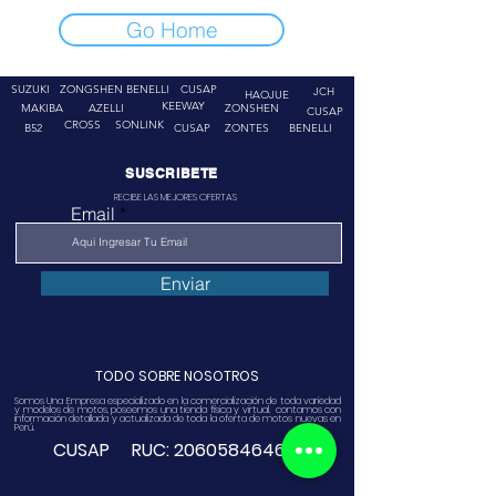
Go Home
SUZUKI
ZONGSHEN
BENELLI
CUSAP
JCH
HAOJUE
KEEWAY
MAKIBA
AZELLI
ZONSHEN
CUSAP
CROSS
SONLINK
B52
CUSAP
ZONTES
BENELLI
SUSCRIBETE
RECIBE LAS MEJORES OFERTAS
Email
Enviar
TODO SOBRE NOSOTROS
Somos Una Empresa especializado en la comercialización de toda variedad
y modelos de motos, poseemos una tienda física y virtual. contamos con
información detallada y actualizada de toda la oferta de motos nuevas en
Perú.
CUSAP RUC:
20605846468