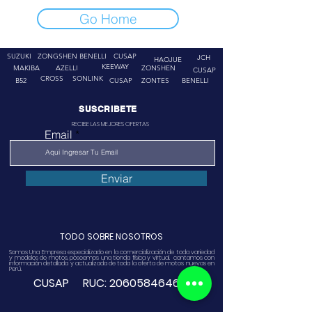
Go Home
SUZUKI
ZONGSHEN
BENELLI
CUSAP
JCH
HAOJUE
KEEWAY
MAKIBA
AZELLI
ZONSHEN
CUSAP
CROSS
SONLINK
B52
CUSAP
ZONTES
BENELLI
SUSCRIBETE
RECIBE LAS MEJORES OFERTAS
Email
Enviar
TODO SOBRE NOSOTROS
Somos Una Empresa especializado en la comercialización de toda variedad
y modelos de motos, poseemos una tienda física y virtual. contamos con
información detallada y actualizada de toda la oferta de motos nuevas en
Perú.
CUSAP RUC:
20605846468