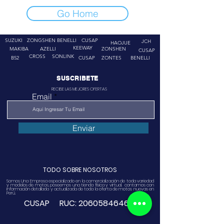
Go Home
SUZUKI
ZONGSHEN
BENELLI
CUSAP
JCH
HAOJUE
KEEWAY
MAKIBA
AZELLI
ZONSHEN
CUSAP
CROSS
SONLINK
B52
CUSAP
ZONTES
BENELLI
SUSCRIBETE
RECIBE LAS MEJORES OFERTAS
Email
Enviar
TODO SOBRE NOSOTROS
Somos Una Empresa especializado en la comercialización de toda variedad
y modelos de motos, poseemos una tienda física y virtual. contamos con
información detallada y actualizada de toda la oferta de motos nuevas en
Perú.
CUSAP RUC:
20605846468