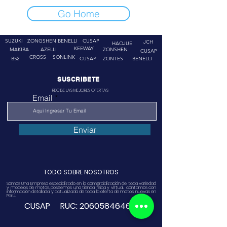
Go Home
SUZUKI
ZONGSHEN
BENELLI
CUSAP
JCH
HAOJUE
KEEWAY
MAKIBA
AZELLI
ZONSHEN
CUSAP
CROSS
SONLINK
B52
CUSAP
ZONTES
BENELLI
SUSCRIBETE
RECIBE LAS MEJORES OFERTAS
Email
Enviar
TODO SOBRE NOSOTROS
Somos Una Empresa especializado en la comercialización de toda variedad
y modelos de motos, poseemos una tienda física y virtual. contamos con
información detallada y actualizada de toda la oferta de motos nuevas en
Perú.
CUSAP RUC:
20605846468