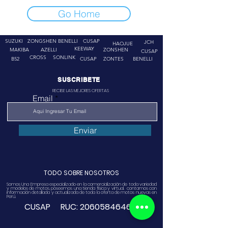
Go Home
SUZUKI
ZONGSHEN
BENELLI
CUSAP
JCH
HAOJUE
KEEWAY
MAKIBA
AZELLI
ZONSHEN
CUSAP
CROSS
SONLINK
B52
CUSAP
ZONTES
BENELLI
SUSCRIBETE
RECIBE LAS MEJORES OFERTAS
Email
Enviar
TODO SOBRE NOSOTROS
Somos Una Empresa especializado en la comercialización de toda variedad
y modelos de motos, poseemos una tienda física y virtual. contamos con
información detallada y actualizada de toda la oferta de motos nuevas en
Perú.
CUSAP RUC:
20605846468