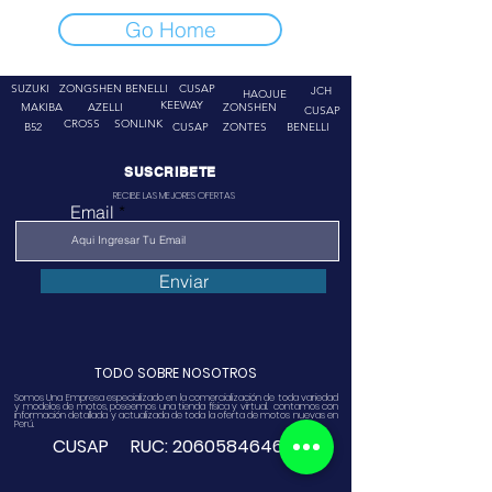
Go Home
SUZUKI
ZONGSHEN
BENELLI
CUSAP
JCH
HAOJUE
KEEWAY
MAKIBA
AZELLI
ZONSHEN
CUSAP
CROSS
SONLINK
B52
CUSAP
ZONTES
BENELLI
SUSCRIBETE
RECIBE LAS MEJORES OFERTAS
Email
Enviar
TODO SOBRE NOSOTROS
Somos Una Empresa especializado en la comercialización de toda variedad
y modelos de motos, poseemos una tienda física y virtual. contamos con
información detallada y actualizada de toda la oferta de motos nuevas en
Perú.
CUSAP RUC:
20605846468