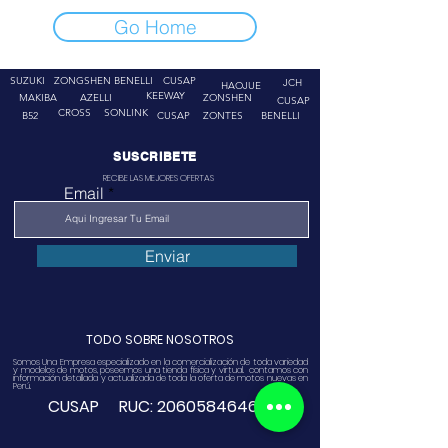
Go Home
SUZUKI
ZONGSHEN
BENELLI
CUSAP
JCH
HAOJUE
KEEWAY
MAKIBA
AZELLI
ZONSHEN
CUSAP
CROSS
SONLINK
B52
CUSAP
ZONTES
BENELLI
SUSCRIBETE
RECIBE LAS MEJORES OFERTAS
Email
Enviar
TODO SOBRE NOSOTROS
Somos Una Empresa especializado en la comercialización de toda variedad
y modelos de motos, poseemos una tienda física y virtual. contamos con
información detallada y actualizada de toda la oferta de motos nuevas en
Perú.
CUSAP RUC:
20605846468