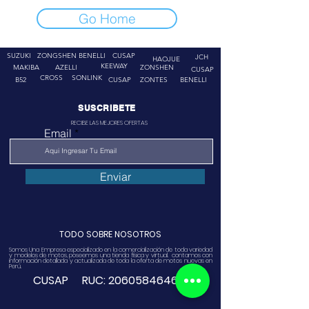
Go Home
SUZUKI
ZONGSHEN
BENELLI
CUSAP
JCH
HAOJUE
KEEWAY
MAKIBA
AZELLI
ZONSHEN
CUSAP
CROSS
SONLINK
B52
CUSAP
ZONTES
BENELLI
SUSCRIBETE
RECIBE LAS MEJORES OFERTAS
Email
Enviar
TODO SOBRE NOSOTROS
Somos Una Empresa especializado en la comercialización de toda variedad
y modelos de motos, poseemos una tienda física y virtual. contamos con
información detallada y actualizada de toda la oferta de motos nuevas en
Perú.
CUSAP RUC:
20605846468