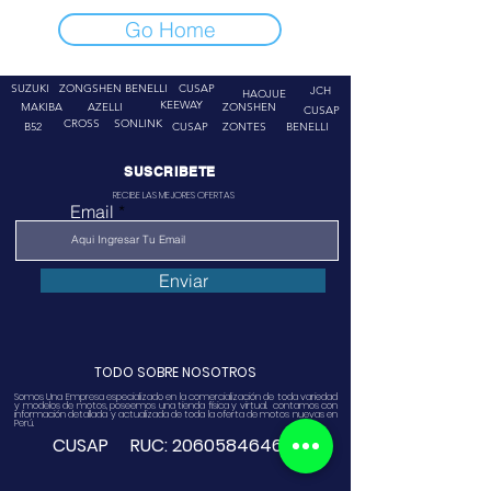
Go Home
SUZUKI
ZONGSHEN
BENELLI
CUSAP
JCH
HAOJUE
KEEWAY
MAKIBA
AZELLI
ZONSHEN
CUSAP
CROSS
SONLINK
B52
CUSAP
ZONTES
BENELLI
SUSCRIBETE
RECIBE LAS MEJORES OFERTAS
Email
Enviar
TODO SOBRE NOSOTROS
Somos Una Empresa especializado en la comercialización de toda variedad
y modelos de motos, poseemos una tienda física y virtual. contamos con
información detallada y actualizada de toda la oferta de motos nuevas en
Perú.
CUSAP RUC:
20605846468