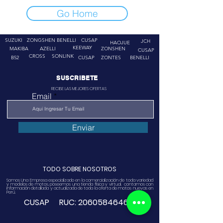
Go Home
SUZUKI
ZONGSHEN
BENELLI
CUSAP
JCH
HAOJUE
KEEWAY
MAKIBA
AZELLI
ZONSHEN
CUSAP
CROSS
SONLINK
B52
CUSAP
ZONTES
BENELLI
SUSCRIBETE
RECIBE LAS MEJORES OFERTAS
Email
Enviar
TODO SOBRE NOSOTROS
Somos Una Empresa especializado en la comercialización de toda variedad
y modelos de motos, poseemos una tienda física y virtual. contamos con
información detallada y actualizada de toda la oferta de motos nuevas en
Perú.
CUSAP RUC:
20605846468