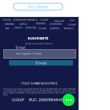
Go Home
SUZUKI
ZONGSHEN
BENELLI
CUSAP
JCH
HAOJUE
KEEWAY
MAKIBA
AZELLI
ZONSHEN
CUSAP
CROSS
SONLINK
B52
CUSAP
ZONTES
BENELLI
SUSCRIBETE
RECIBE LAS MEJORES OFERTAS
Email
Enviar
TODO SOBRE NOSOTROS
Somos Una Empresa especializado en la comercialización de toda variedad
y modelos de motos, poseemos una tienda física y virtual. contamos con
información detallada y actualizada de toda la oferta de motos nuevas en
Perú.
CUSAP RUC:
20605846468