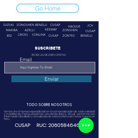
Go Home
SUZUKI
ZONGSHEN
BENELLI
CUSAP
JCH
HAOJUE
KEEWAY
MAKIBA
AZELLI
ZONSHEN
CUSAP
CROSS
SONLINK
B52
CUSAP
ZONTES
BENELLI
SUSCRIBETE
RECIBE LAS MEJORES OFERTAS
Email
Enviar
TODO SOBRE NOSOTROS
Somos Una Empresa especializado en la comercialización de toda variedad
y modelos de motos, poseemos una tienda física y virtual. contamos con
información detallada y actualizada de toda la oferta de motos nuevas en
Perú.
CUSAP RUC:
20605846468