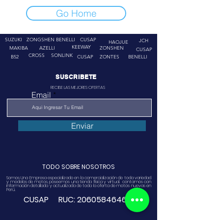
Go Home
SUZUKI
ZONGSHEN
BENELLI
CUSAP
JCH
HAOJUE
KEEWAY
MAKIBA
AZELLI
ZONSHEN
CUSAP
CROSS
SONLINK
B52
CUSAP
ZONTES
BENELLI
SUSCRIBETE
RECIBE LAS MEJORES OFERTAS
Email
Enviar
TODO SOBRE NOSOTROS
Somos Una Empresa especializado en la comercialización de toda variedad
y modelos de motos, poseemos una tienda física y virtual. contamos con
información detallada y actualizada de toda la oferta de motos nuevas en
Perú.
CUSAP RUC:
20605846468