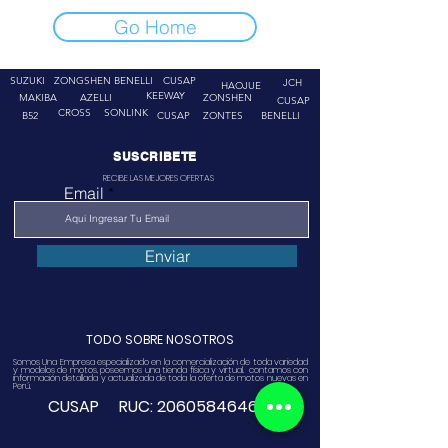
Go Home
SUZUKI
ZONGSHEN
BENELLI
CUSAP
JCH
HAOJUE
KEEWAY
MAKIBA
AZELLI
ZONSHEN
CUSAP
CROSS
SONLINK
B52
CUSAP
ZONTES
BENELLI
SUSCRIBETE
RECIBE LAS MEJORES OFERTAS
Email
Enviar
TODO SOBRE NOSOTROS
Somos Una Empresa especializado en la comercialización de toda variedad
y modelos de motos, poseemos una tienda física y virtual. contamos con
información detallada y actualizada de toda la oferta de motos nuevas en
Perú.
CUSAP RUC:
20605846468