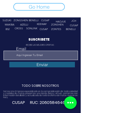
Go Home
SUZUKI
ZONGSHEN
BENELLI
CUSAP
JCH
HAOJUE
KEEWAY
MAKIBA
AZELLI
ZONSHEN
CUSAP
CROSS
SONLINK
B52
CUSAP
ZONTES
BENELLI
SUSCRIBETE
RECIBE LAS MEJORES OFERTAS
Email
Enviar
TODO SOBRE NOSOTROS
Somos Una Empresa especializado en la comercialización de toda variedad
y modelos de motos, poseemos una tienda física y virtual. contamos con
información detallada y actualizada de toda la oferta de motos nuevas en
Perú.
CUSAP RUC:
20605846468