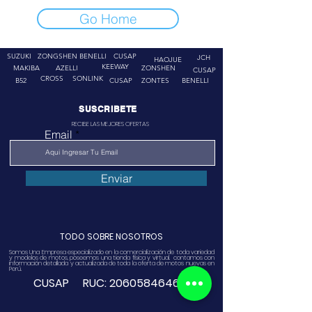
Go Home
SUZUKI
ZONGSHEN
BENELLI
CUSAP
JCH
HAOJUE
KEEWAY
MAKIBA
AZELLI
ZONSHEN
CUSAP
CROSS
SONLINK
B52
CUSAP
ZONTES
BENELLI
SUSCRIBETE
RECIBE LAS MEJORES OFERTAS
Email
Enviar
TODO SOBRE NOSOTROS
Somos Una Empresa especializado en la comercialización de toda variedad
y modelos de motos, poseemos una tienda física y virtual. contamos con
información detallada y actualizada de toda la oferta de motos nuevas en
Perú.
CUSAP RUC:
20605846468