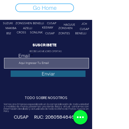
Go Home
SUZUKI
ZONGSHEN
BENELLI
CUSAP
JCH
HAOJUE
KEEWAY
MAKIBA
AZELLI
ZONSHEN
CUSAP
CROSS
SONLINK
B52
CUSAP
ZONTES
BENELLI
SUSCRIBETE
RECIBE LAS MEJORES OFERTAS
Email
Enviar
TODO SOBRE NOSOTROS
Somos Una Empresa especializado en la comercialización de toda variedad
y modelos de motos, poseemos una tienda física y virtual. contamos con
información detallada y actualizada de toda la oferta de motos nuevas en
Perú.
CUSAP RUC:
20605846468