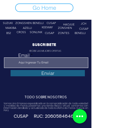
Go Home
SUZUKI
ZONGSHEN
BENELLI
CUSAP
JCH
HAOJUE
KEEWAY
MAKIBA
AZELLI
ZONSHEN
CUSAP
CROSS
SONLINK
B52
CUSAP
ZONTES
BENELLI
SUSCRIBETE
RECIBE LAS MEJORES OFERTAS
Email
Enviar
TODO SOBRE NOSOTROS
Somos Una Empresa especializado en la comercialización de toda variedad
y modelos de motos, poseemos una tienda física y virtual. contamos con
información detallada y actualizada de toda la oferta de motos nuevas en
Perú.
CUSAP RUC:
20605846468