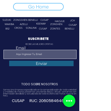
Go Home
SUZUKI
ZONGSHEN
BENELLI
CUSAP
JCH
HAOJUE
KEEWAY
MAKIBA
AZELLI
ZONSHEN
CUSAP
CROSS
SONLINK
B52
CUSAP
ZONTES
BENELLI
SUSCRIBETE
RECIBE LAS MEJORES OFERTAS
Email
Enviar
TODO SOBRE NOSOTROS
Somos Una Empresa especializado en la comercialización de toda variedad
y modelos de motos, poseemos una tienda física y virtual. contamos con
información detallada y actualizada de toda la oferta de motos nuevas en
Perú.
CUSAP RUC:
20605846468