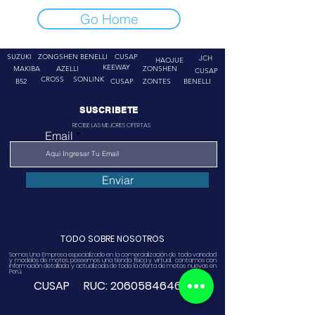
Go Home
SUZUKI
ZONGSHEN
BENELLI
CUSAP
JCH
HAOJUE
KEEWAY
MAKIBA
AZELLI
ZONSHEN
CUSAP
CROSS
SONLINK
B52
CUSAP
ZONTES
BENELLI
SUSCRIBETE
RECIBE LAS MEJORES OFERTAS
Email
Enviar
TODO SOBRE NOSOTROS
Somos Una Empresa especializado en la comercialización de toda variedad
y modelos de motos, poseemos una tienda física y virtual. contamos con
información detallada y actualizada de toda la oferta de motos nuevas en
Perú.
CUSAP RUC:
20605846468