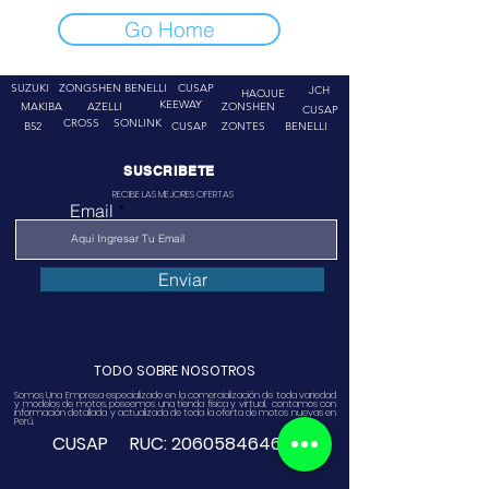
Go Home
SUZUKI
ZONGSHEN
BENELLI
CUSAP
JCH
HAOJUE
KEEWAY
MAKIBA
AZELLI
ZONSHEN
CUSAP
CROSS
SONLINK
B52
CUSAP
ZONTES
BENELLI
SUSCRIBETE
RECIBE LAS MEJORES OFERTAS
Email
Enviar
TODO SOBRE NOSOTROS
Somos Una Empresa especializado en la comercialización de toda variedad
y modelos de motos, poseemos una tienda física y virtual. contamos con
información detallada y actualizada de toda la oferta de motos nuevas en
Perú.
CUSAP RUC:
20605846468