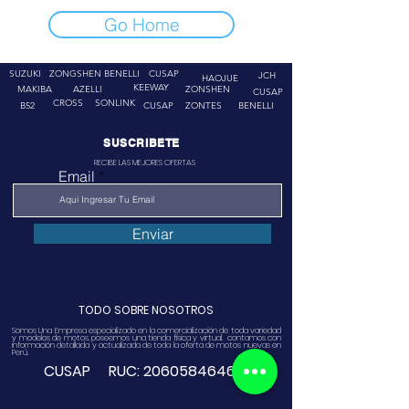
Go Home
SUZUKI
ZONGSHEN
BENELLI
CUSAP
JCH
HAOJUE
KEEWAY
MAKIBA
AZELLI
ZONSHEN
CUSAP
CROSS
SONLINK
B52
CUSAP
ZONTES
BENELLI
SUSCRIBETE
RECIBE LAS MEJORES OFERTAS
Email
Enviar
TODO SOBRE NOSOTROS
Somos Una Empresa especializado en la comercialización de toda variedad
y modelos de motos, poseemos una tienda física y virtual. contamos con
información detallada y actualizada de toda la oferta de motos nuevas en
Perú.
CUSAP RUC:
20605846468