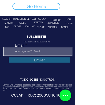
Go Home
SUZUKI
ZONGSHEN
BENELLI
CUSAP
JCH
HAOJUE
KEEWAY
MAKIBA
AZELLI
ZONSHEN
CUSAP
CROSS
SONLINK
B52
CUSAP
ZONTES
BENELLI
SUSCRIBETE
RECIBE LAS MEJORES OFERTAS
Email
Enviar
TODO SOBRE NOSOTROS
Somos Una Empresa especializado en la comercialización de toda variedad
y modelos de motos, poseemos una tienda física y virtual. contamos con
información detallada y actualizada de toda la oferta de motos nuevas en
Perú.
CUSAP RUC:
20605846468