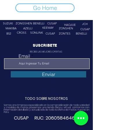
Go Home
SUZUKI
ZONGSHEN
BENELLI
CUSAP
JCH
HAOJUE
KEEWAY
MAKIBA
AZELLI
ZONSHEN
CUSAP
CROSS
SONLINK
B52
CUSAP
ZONTES
BENELLI
SUSCRIBETE
RECIBE LAS MEJORES OFERTAS
Email
Enviar
TODO SOBRE NOSOTROS
Somos Una Empresa especializado en la comercialización de toda variedad
y modelos de motos, poseemos una tienda física y virtual. contamos con
información detallada y actualizada de toda la oferta de motos nuevas en
Perú.
CUSAP RUC:
20605846468