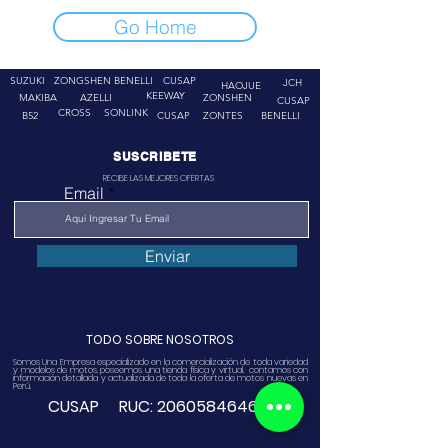
Go Home
SUZUKI
ZONGSHEN
BENELLI
CUSAP
JCH
HAOJUE
KEEWAY
MAKIBA
AZELLI
ZONSHEN
CUSAP
CROSS
SONLINK
B52
CUSAP
ZONTES
BENELLI
SUSCRIBETE
RECIBE LAS MEJORES OFERTAS
Email
Enviar
TODO SOBRE NOSOTROS
Somos Una Empresa especializado en la comercialización de toda variedad
y modelos de motos, poseemos una tienda física y virtual. contamos con
información detallada y actualizada de toda la oferta de motos nuevas en
Perú.
CUSAP RUC:
20605846468