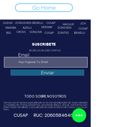
Go Home
SUZUKI
ZONGSHEN
BENELLI
CUSAP
JCH
HAOJUE
KEEWAY
MAKIBA
AZELLI
ZONSHEN
CUSAP
CROSS
SONLINK
B52
CUSAP
ZONTES
BENELLI
SUSCRIBETE
RECIBE LAS MEJORES OFERTAS
Email
Enviar
TODO SOBRE NOSOTROS
Somos Una Empresa especializado en la comercialización de toda variedad
y modelos de motos, poseemos una tienda física y virtual. contamos con
información detallada y actualizada de toda la oferta de motos nuevas en
Perú.
CUSAP RUC:
20605846468