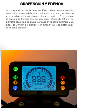
SUSPENSION Y FRENOS
Las suspensiones de la Leoncino 250 consisten en una horquilla
invertida en la parte delantera con barras de 41 mm de diámetro
y un amortiguador monoshock central y recorrido de 51 mm atrás.
El sistema de frenado tiene un solo disco flotante de 280 mm de
diámetro con pinza de cuatro pistones en la parte delantera y un
disco de 240 mm de diámetro con pinza flotante de pistón único
en la parte posterior.