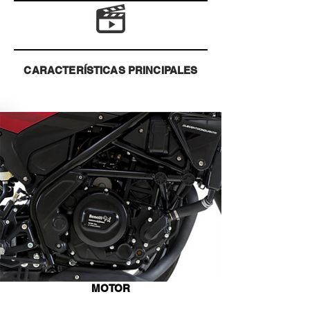
es el corazón de la Benelli TRK 251. Un motor 
monocilíndrico refrigerado por agua con 4 válvulas por 
cilindro y doble árbol de levas.

Un motor que encaja a la perfección con el chasis de la 
moto, haciendo que cada curva se disfrute de una manera 
especia

CARACTERÍSTICAS PRINCIPALES
KeewayMotor España se reserva el derecho a cambiar los 
colores de los modelos y las diferentes piezas sin previo 
aviso.
MOTOR