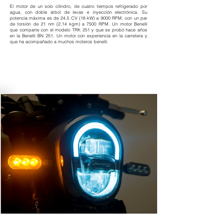
El motor de un solo cilindro, de cuatro tiempos refrigerado por
agua, con doble árbol de levas e inyección electrónica. Su
potencia máxima es de 24,5 CV (18 kW) a 9000 RPM, con un par
de torsión de 21 nm (2,14 kgm) a 7500 RPM. Un motor Benelli
que comparte con el modelo TRK 251 y que se probó hace años
en la Benelli BN 251. Un motor con experiencia en la carretera y
que ha acompañado a muchos moteros benelli.