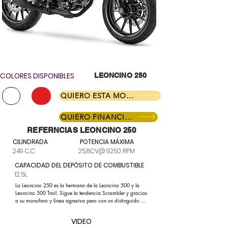
COLORES DISPONIBLES
LEONCINO 250
QUIERO ESTA MOTO
QUIERO FINANCIAR
REFERNCIAS LEONCINO 250
CILINDRADA
POTENCIA MÁXIMA
249 C.C
25,8CV@ 9250 RPM
CAPACIDAD DEL DEPÓSITO DE COMBUSTIBLE
12.5L
La Leoncino 250 es la hermana de la Leoncino 500 y la 
Leoncino 500 Trail. Sigue la tendencia Scrambler y gracias 
a su monofaro y línea agresiva pero con un distinguido 
diseño italiano, característico de la familia Leoncino. El 
motor ya se ha testado en el modelo BN 251 y que tan 
VIDEO
buenas sensaciones ha dejado. Además, este mismo motor 