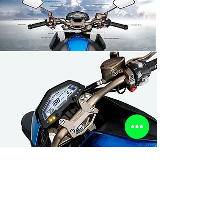
motocicleta
de
estilo
deportivo