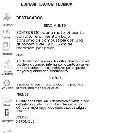
la
ESPESIFICACION TECNICA
DESTACADOS
DESTACADO
RENDIMIENTO
Zontes
ZONTES R 310 es una moto, eficiente
con alto rendimiento y bajo
MOTOR
consumo de combustible con una
autonomía
de 119 a 135 km de
recorrido por
galón.
COMBUSTIBLE
AROS
R310
Aro de
aleación
que le da facultad de rodar sin el
uso de una
cámara interna
. por lo tanto se vuelve
mas
resistente
ante los
pinchazos. por lo que da
mayor seguridad en el rodamiento
SISTEMA
ALIMENTASION
DISEÑO
R 310 cuenta con un Diseño elegante practico y
confort
, para manejo EN RUTAS
ARO Y FRENOS
FRENOS
es
Cuenta con frenoS ABS Y de disco en ambas rueda
delantera y
posterior,
dando un freno preciso
FRENOS
dándote
mejor
seguridad cada vez que salga a
rodar .
COLORE
DISPONIBLE
SUSPENSION