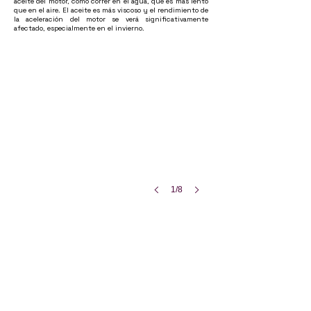
aceite del motor, como correr en el agua, que es más lento
que en el aire. El aceite es más viscoso y el rendimiento de
la aceleración del motor se verá significativamente
afectado, especialmente en el invierno.
moto zontes r310 azul
En
términos
1/8
generales,