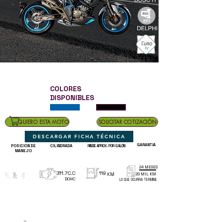
COLORES
DISPONIBLES
QUIERO ESTA MOTO
SOLICITAR COTIZACIÓN
DESCARGAR FICHA TÉCNICA
GARANTIA
POSICION DE
CILINDRADA
RINDE APROX. POR GALÓN
MANEJO
24 MESES
311.7
C.C
119
KM
20 MIL KM
DOHC
LO QUE OCURRA TERMINE