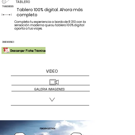
conocida
TABLERO
TRANSMISION
Tablero 100% digital. Ahora más
completo
Completa tu experiencia a bordo de R 310 con la
sensación moderna que su tablero 100% digital
aporta a tus viajes.
por
DIMENSIONES
Descargar Ficha Técnica
ser
VIDEO
GALERIA IMAGENES
una