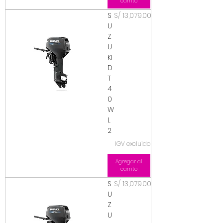
carrito
Precio
S
S/ 13,079.00
U
Z
U
KI
D
T
4
0
W
L
2
IGV excluido
Agregar al
carrito
Precio
S
S/ 13,079.00
U
Z
U