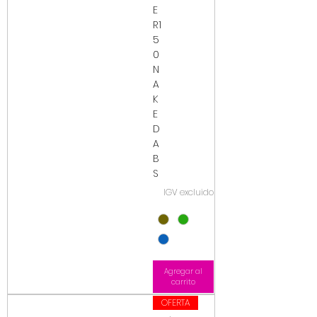
E
R1
5
0
N
A
K
E
D
A
B
S
IGV excluido
Agregar al
carrito
OFERTA