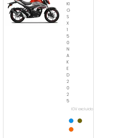
KI
G
S
X
1
5
0
N
A
K
E
D
2
0
2
5
IGV excluido