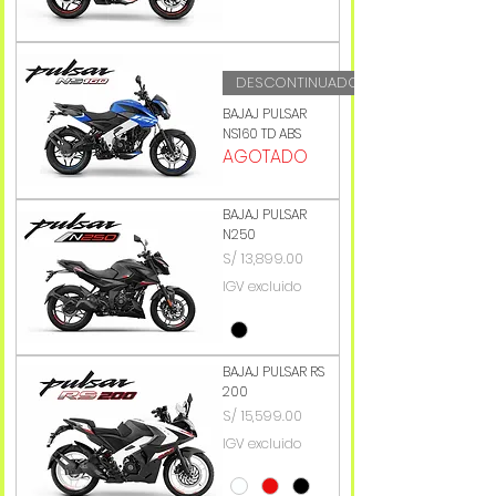
DESCONTINUADO
BAJAJ PULSAR
NS160 TD ABS
AGOTADO
BAJAJ PULSAR
N250
Precio
S/ 13,899.00
IGV excluido
BAJAJ PULSAR RS
200
Precio
S/ 15,599.00
IGV excluido