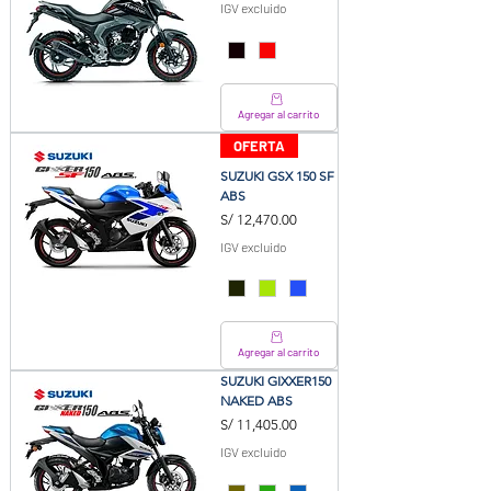
IGV excluido
Agregar al carrito
OFERTA
SUZUKI GSX 150 SF
ABS
Precio
S/ 12,470.00
IGV excluido
Agregar al carrito
SUZUKI GIXXER150
NAKED ABS
Precio
S/ 11,405.00
IGV excluido