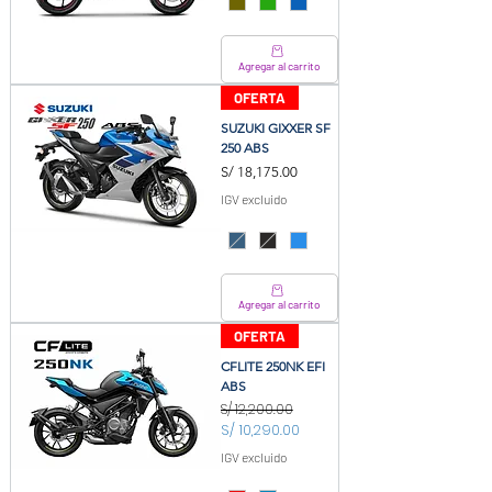
Agregar al carrito
OFERTA
SUZUKI GIXXER SF
250 ABS
Precio
S/ 18,175.00
IGV excluido
Agregar al carrito
OFERTA
CFLITE 250NK EFI
ABS
S/ 12,200.00
Precio
Precio de oferta
S/ 10,290.00
IGV excluido