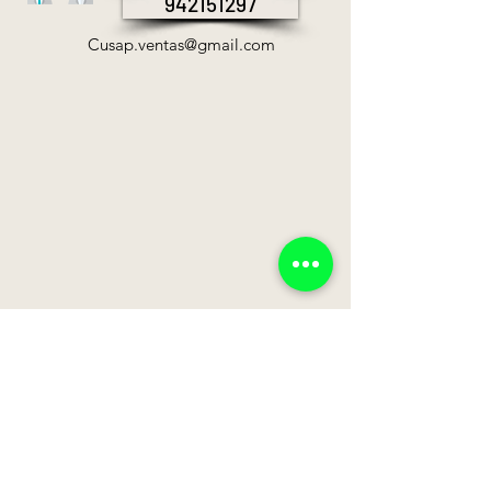
942151297
Cusap.ventas@gmail.com
A NIVEL NACIONAL
SUZUKI
ZONGSHEN
BENELLI
CUSAP
JCH
HAOJUE
KEEWAY
MAKIBA
AZELLI
ZONSHEN
CUSAP
CROSS
SONLINK
B52
CUSAP
ZONTES
BENELLI