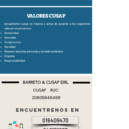
VALORES CUSAP
Actualmente cusap se inspira y actúa de acuerdo a los siguientes
valores corporativos:
Honestidad
Honradez
Compromiso
Seriedad
Respeto hacia las personas y el medioambiente
Empatía
Responsabilidad
BARRETO & CUSAP EIRL
CUSAP RUC:
20605846468
ENCUENTRENOS EN
016409470