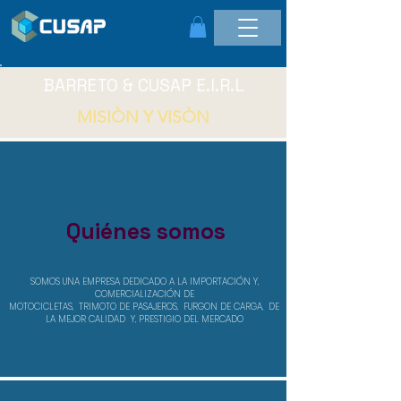
BARRETO & CUSAP E.I.R.L
MISIÒN Y VISÒN
Quiénes somos
SOMOS UNA EMPRESA DEDICADO A LA IMPORTACIÓN Y,
COMERCIALIZACIÓN DE
MOTOCICLETAS, TRIMOTO DE PASAJEROS, FURGON DE CARGA, DE
LA MEJOR CALIDAD Y, PRESTIGIO DEL MERCADO