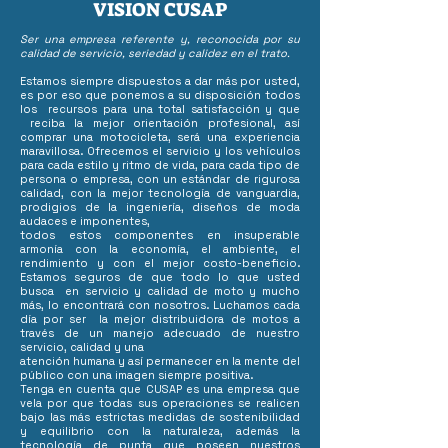
VISION CUSAP
Ser una empresa referente y, reconocida por su
calidad de servicio, seriedad y calidez en el trato.
Estamos siempre dispuestos a dar más por usted,
es por eso que ponemos a su disposición todos
los recursos para una total satisfacción y que
reciba la mejor orientación profesional, así
comprar una motocicleta, será una experiencia
maravillosa. Ofrecemos el servicio y los vehículos
para cada estilo y ritmo de vida, para cada tipo de
persona o empresa, con un estándar de rigurosa
calidad, con la mejor tecnología de vanguardia,
prodigios de la ingeniería, diseños de moda
audaces e imponentes,
todos estos componentes en insuperable
armonía con la economía, el ambiente, el
rendimiento y con el mejor costo-beneficio.
Estamos seguros de que todo lo que usted
busca en servicio y calidad de moto y mucho
más, lo encontrará con nosotros. Luchamos cada
día por ser la mejor distribuidora de motos a
través de un manejo adecuado de nuestro
servicio, calidad y una
atención humana y así permanecer en la mente del
público con una imagen siempre positiva.
Tenga en cuenta que CUSAP es una empresa que
vela por que todas sus operaciones se realicen
bajo las más estrictas medidas de sostenibilidad
y equilibrio con la naturaleza, además la
tecnología de punta que poseen nuestros