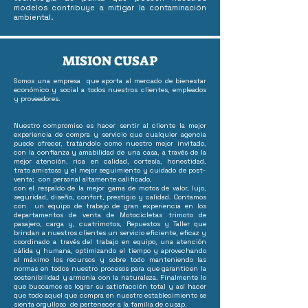
modelos contribuye a mitigar la contaminación
ambiental.
MISION CUSAP
Somos una empresa que aporta al mercado de bienestar
económico y social a todos nuestros clientes, empleados
y proveedores.
Nuestro compromiso es hacer sentir al cliente la mejor
experiencia de compra y servicio que cualquier agencia
puede ofrecer, tratándolo como nuestro mejor invitado,
con la confianza y amabilidad de una casa, a través de la
mejor atención, rica en calidad, cortesía, honestidad,
trato amistoso y el mejor seguimiento y cuidado de post-
venta; con personal altamente calificado,
con el respaldo de la mejor gama de motos de valor, lujo,
seguridad, diseño, confort, prestigio y calidad. Contamos
con un equipo de trabajo de gran experiencia en los
departamentos de venta de Motocicletas trimoto de
pasajero, carga y, cuatrimotos, Repuestos y Taller que
brindan a nuestros clientes un servicio eficiente, eficaz y
coordinado a través del trabajo en equipo, una atención
cálida y humana, optimizando el tiempo y aprovechando
al máximo los recursos y sobre todo manteniendo las
normas en todos nuestro procesos para que garanticen la
sostenibilidad y armonía con la naturaleza. Finalmente lo
que buscamos es lograr su satisfacción total y así hacer
que todo aquel que compra en nuestro establecimiento se
sienta orgulloso de pertenecer a la familia de cusap.