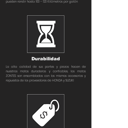
pueden rendir hasta 100 – 120 Kilómetros por galón
Durabilidad
La alta calidad de sus partes y piezas hacen de
nuestras motos duraderas y confiables, las motos
ZONTES son ensambladas con los mismos accesorios y
repuestos de los proveedores de HONDA y SUZUKI