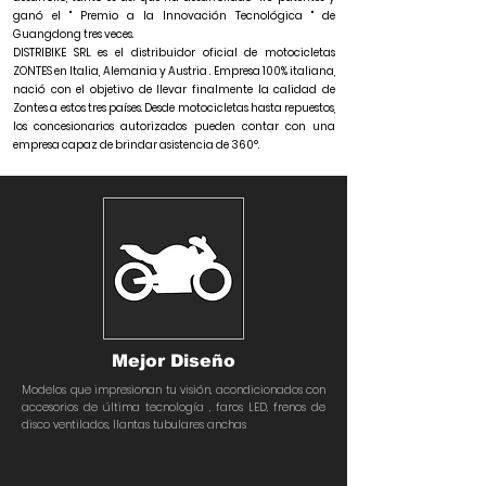
ganó el " Premio a la Innovación Tecnológica " de
Guangdong tres veces.
DISTRIBIKE SRL es el distribuidor oficial de motocicletas
ZONTES en Italia, Alemania y Austria . Empresa 100% italiana,
nació con el objetivo de llevar finalmente la calidad de
Zontes a estos tres países. Desde motocicletas hasta repuestos,
los concesionarios autorizados pueden contar con una
empresa capaz de brindar asistencia de 360°.
Mejor Diseño
Modelos que impresionan tu visión, acondicionados con
accesorios de última tecnología , faros LED, frenos de
disco ventilados, llantas tubulares anchas