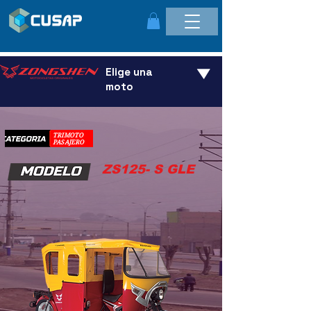
Elige una
moto
TRIMOTO
PASAJERO
ZS125- S GLE