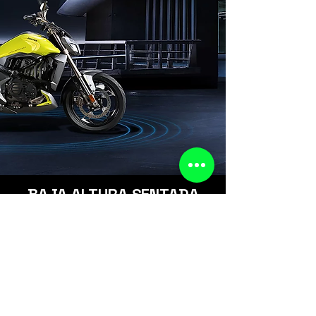
BAJA ALTURA SENTADA
Para facilitar los caballeros con estaturas insuficientes, la
altura sentada de 720 mm, con el excelente diseño
ergonómico de la parte delantera del cojín, ¡el caballero de
160 cm también puede tocar el suelo con los pies