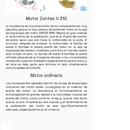
Motor Zontes V 310
La resistencia de funcionamiento de los componentes es muy
pequeña porque no hay colector de aceite del motor en la caja
de engranajes del motor ZONTES R310. Mejora en gran medida
el rendimiento de la aceleración, que es el diseño del «cárter
de aceite seco» que solo tiene la motocicleta en la pista. El
principio: después de arrancar la motocicleta, la bomba de
aceite A bombea el escaso aceite del motor en la caja de
engranajes de manera inmediata, y entra en el tubo del cuadro
para disipar el calor. La bomba de aceite B bombea el aceite
enfriado después de la disipación de calor a los innumerables
canales de inyección diseñados especialmente para el motor, y
se rocía en cada parte para eliminar el calor directamente
como la cabeza de la ducha.
Motor ordinario
Los componentes operados dentro de la caja de engranajes
ordinarios del motor están sumergidos en el colector de
aceite del motor. La resistencia al funcionamiento es
extremadamente grande debido a la naturaleza viscosa del
aceite del motor, como correr en el agua, que es más lento
que en el aire. El aceite es más viscoso y el rendimiento de
la aceleración del motor se verá significativamente
afectado, especialmente en el invierno.