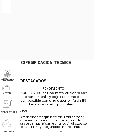
ESPESIFICACION TECNICA
DESTACADOS
DESTACADO
RENDIMIENTO
ZONTES V 310 es una moto, eficiente con
MOTOR
alto rendimiento y bajo consumo de
combustible con una
autonomía
de 119
a 135 km de recorrido por
galón.
AROS
COMBUSTIBLE
Aro de
aleación
que le da facultad de rodar
sin el uso de una
cámara interna
. por lo tanto
se vuelve mas
resistente
ante los
pinchazos. por
lo que da mayor seguridad en el rodamiento
SISTEMA