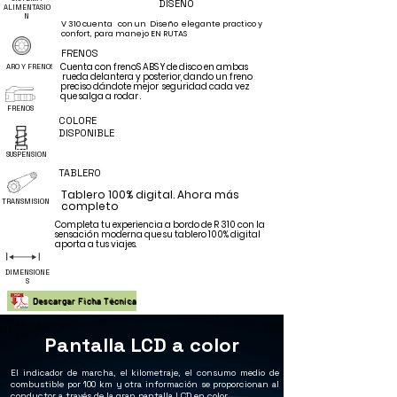
DISEÑO
ALIMENTASIO
N
V 310 cuenta con un Diseño elegante practico y
confort
, para manejo EN RUTAS
FRENOS
Cuenta con frenoS ABS Y de disco en ambas
ARO Y FRENOS
rueda delantera y
posterior,
dando un freno
preciso
dándote
mejor
seguridad cada vez
que salga a rodar .
FRENOS
COLORE
DISPONIBLE
SUSPENSION
TABLERO
Tablero 100% digital. Ahora más
TRANSMISION
completo
Completa tu experiencia a bordo de R 310 con la
sensación moderna que su tablero 100% digital
aporta a tus viajes.
DIMENSIONE
S
Descargar Ficha Técnica
Pantalla LCD a color
El indicador de marcha, el kilometraje, el consumo medio de
combustible por 100 km y otra información se proporcionan al
conductor a través de la gran pantalla LCD en color.