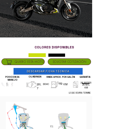
COLORES DISPONIBLES
QUIERO ESTA MOTO
SOLICITAR COTIZACIÓN
DESCARGAR FICHA TÉCNICA
CILINDRADA
POSICION DE
RINDE APROX. POR GALÓN
GARANTIA
MANEJO
24 MESES
119
311.
DOHC
KM
20 MIL
KM
7
LO QUE OCURRA TERMINE
C.C