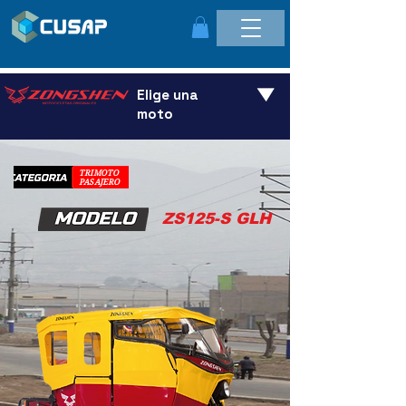
Elige una
moto
TRIMOTO
PASAJERO
ZS125-S GLH