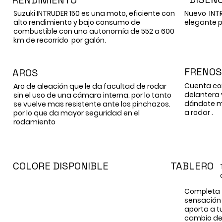
RENDIMIENTO
Suzuki INTRUDER 150 es una moto, eficiente con
Nuevo INT
alto rendimiento y bajo consumo de
elegante p
combustible con una
autonomía
de 552 a 600
km de recorrido por
galón.
FRENOS
AROS
Cuenta co
Aro de
aleación
que le da facultad de rodar
delantera
sin el uso de una
cámara interna
. por lo tanto
dándote
m
se vuelve mas
resistente
ante los
pinchazos.
a rodar .
por lo que da mayor seguridad en el
rodamiento
COLORE DISPONIBLE
TABLERO
Completa t
sensación 
aporta a t
cambio de 