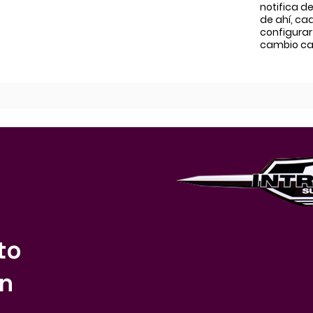
notifica de
de ahí, ca
configurar
cambio ca
to
an