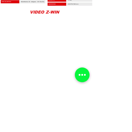
VIDEO Z-WIN
SUZUKI
ZONGSHEN
BENELLI
CUSAP
JCH
HAOJUE
KEEWAY
MAKIBA
AZELLI
ZONSHEN
CUSAP
CROSS
SONLINK
B52
CUSAP
ZONTES
BENELLI