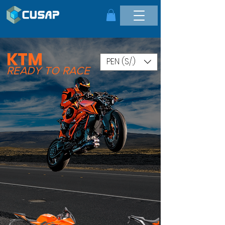
KTM
PEN (S/.)
READY TO RACE