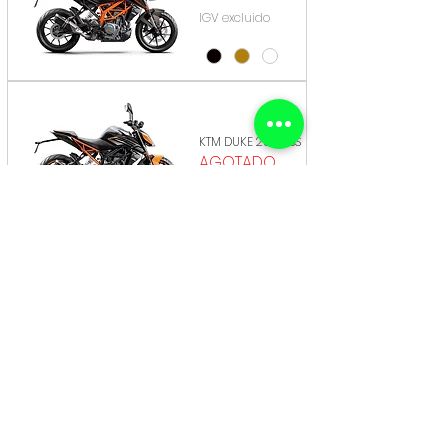
IGV excluido
KTM DUKE 250 ABS
AGOTADO
KTM DUKE 200 NG
ABS
AGOTADO
SUZUKI
ZONGSHEN
BENELLI
CUSAP
JCH
HAOJUE
KEEWAY
MAKIBA
AZELLI
ZONSHEN
CUSAP
CROSS
SONLINK
B52
CUSAP
ZONTES
BENELLI