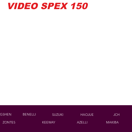
VIDEO SPEX 150
GSHEN
BENELLI
SUZUKI
HAOJUE
JCH
ZONTES
KEEWAY
AZELLI
MAKIBA