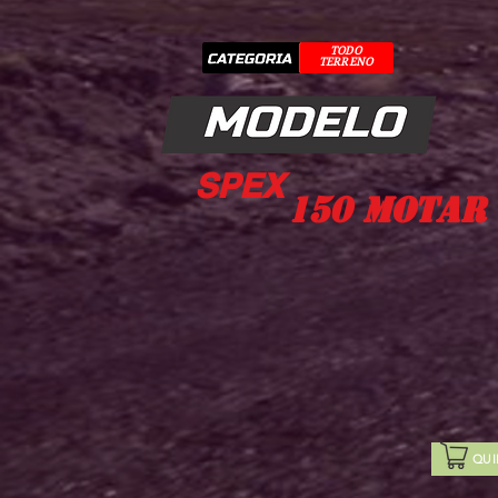
TODO
TERRENO
SPEX
150 Motar
QUI