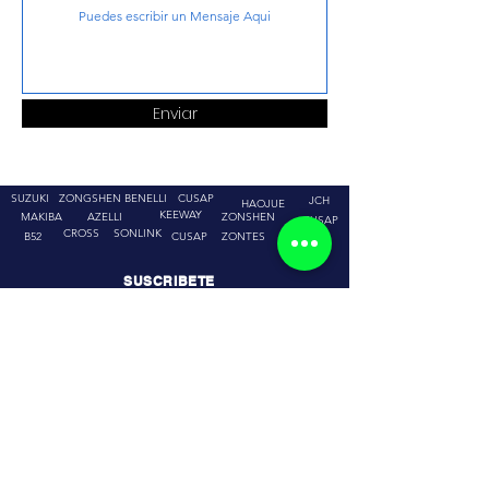
Enviar
SUZUKI
ZONGSHEN
BENELLI
CUSAP
JCH
HAOJUE
KEEWAY
MAKIBA
AZELLI
ZONSHEN
CUSAP
CROSS
SONLINK
B52
CUSAP
ZONTES
BENELLI
SUSCRIBETE
RECIBE LAS MEJORES OFERTAS
Email
Enviar
TODO SOBRE NOSOTROS