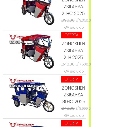
ZS150-SA
XLHC 2025
S/ 9,890.00
Precio
Precio de oferta
S/ 9,350.00
IGV excluido
OFERTA
ZONGSHEN
ZS150-SA
XLH 2025
S/ 9,248.00
Precio
Precio de oferta
S/ 7,500.00
IGV excluido
OFERTA
ZONGSHEN
ZS150-SA
GLHC 2025
S/ 9,248.00
Precio
Precio de oferta
S/ 8,999.00
IGV excluido
OFERTA