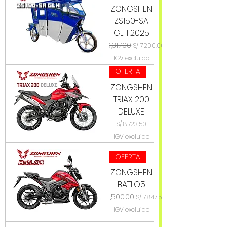
ZONGSHEN
ZS150-SA
GLH 2025
S/ 9,317.00
Precio
Precio de oferta
S/ 7,200.00
IGV excluido
OFERTA
ZONGSHEN
TRIAX 200
DELUXE
Precio
S/ 8,723.50
IGV excluido
OFERTA
ZONGSHEN
BATLO5
S/ 8,500.00
Precio
Precio de oferta
S/ 7,847.50
IGV excluido