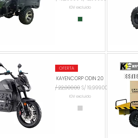
IGV excluido
OFERTA
KAYENCORP ODIN 2.0
Precio
Precio de oferta
S/ 22,000.00
S/ 19,999.00
IGV excluido