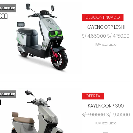
DESCONTINUADO
KAYENCORP LESHI
Precio
Precio de 
S/ 4,650.00
S/ 4,150.00
IGV excluido
OFERTA
KAYENCORP S90
Precio
Precio de o
S/ 7,900.00
S/ 7,600.00
IGV excluido