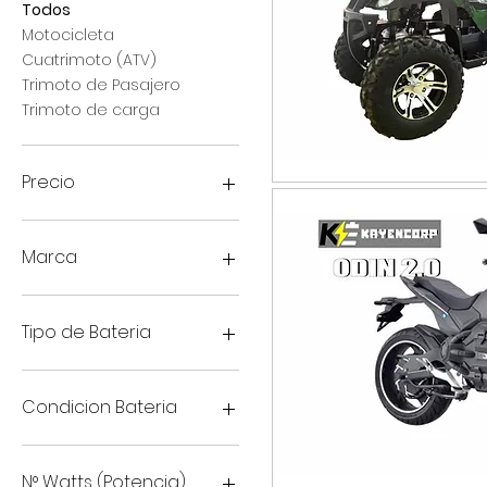
Todos
Motocicleta
Cuatrimoto (ATV)
Trimoto de Pasajero
Trimoto de carga
Precio
1870 PEN
19.999 PEN
Marca
RONCO
KAYENCORP
Tipo de Bateria
YADEA
Litio
Plomo Acido
Condicion Bateria
Lifep04
Extraible
No Extraible
N° Watts (Potencia)