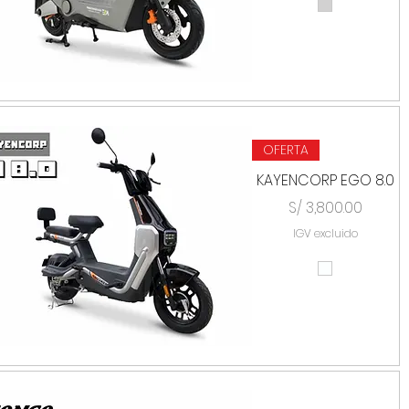
OFERTA
KAYENCORP EGO 8.0
Precio
S/ 3,800.00
IGV excluido