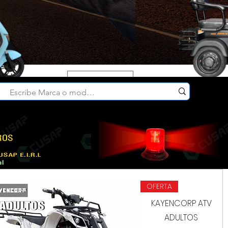
PEN (S/.)
OFERTA
KAYENCORP ATV
ADULTOS