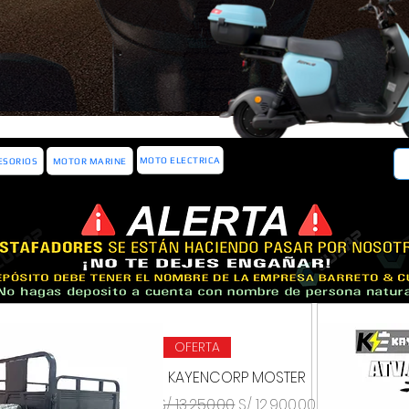
MOTO ELECTRICA
ESORIOS
MOTOR MARINE
OFERTA
KAYENCORP MOSTER
Precio
Precio de oferta
S/ 13,250.00
S/ 12,900.00