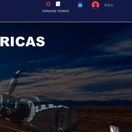
Iniciar sesió
SERVICIOS TECNICO
RICAS